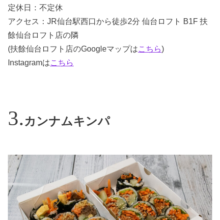
定休日：不定休
アクセス：JR仙台駅西口から徒歩2分 仙台ロフト B1F 扶
餘仙台ロフト店の隣
(扶餘仙台ロフト店のGoogleマップは
こちら
)
Instagramは
こちら
カンナムキンパ