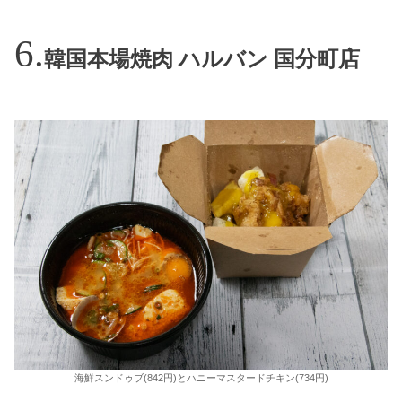
韓国本場焼肉 ハルバン 国分町店
海鮮スンドゥブ(842円)とハニーマスタードチキン(734円)