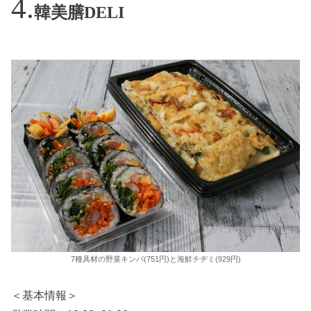
韓美膳DELI
7種具材の野菜キンパ(751円)と海鮮チヂミ(929円)
＜基本情報＞