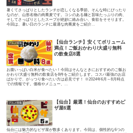
暑くてさっぱりとしたランチが恋しくなる季節。そんな時にぴったり
なのが、山形名物の肉蕎麦です。コシのある麺と旨味たっぷりの肉、
そしてさっぱりとしたスープが絶妙に絡み合い、食欲をそそります。
今回は、暑い日のランチに最適な肉蕎麦をご紹介...
【仙台ランチ】安くてボリューム
グルメ特集
満点！ご飯おかわり/大盛り無料
の飲食店8選
お腹いっぱい白米が食べたい！今回はそんなときにおすすめのご飯お
かわり/大盛り無料の飲食店を8件をご紹介します。コスパ最強のお店
ばかりで、がっつり食べたい方は必見です！ ※2024年6月～8月時点
での情報です。価格やメニュー、...
【仙台】厳選！仙台のおすすめピ
グルメ特集
ザ屋6選
仙台には魅力的なピザ屋が数多くあります。今回は、個性的な6つの