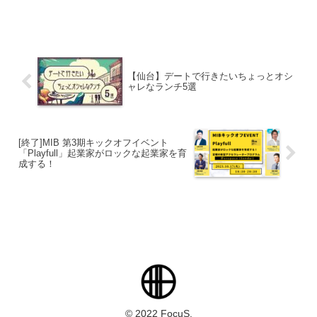
【仙台】デートで行きたいちょっとオシ
ャレなランチ5選
[終了]MIB 第3期キックオフイベント
「Playfull」起業家がロックな起業家を育
成する！
© 2022 FocuS.