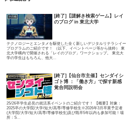
[終了]【謎解き検索ゲーム】レイ
その他
のブログ in 東北大学
テクノロジーとエンタメを駆使した全く新しいデジタルリテラシイー
プログラムのご紹介です！ （以下、イベントページ等から抜粋） 東
北大学構内で開催される「レイのブログ」ワークショップ。 東北大
学の学生はもちろん、他大...
[終了]【仙台市主催】センダイシ
イベント情報
ゴト博 ：「働き方」で探す新感
覚合同説明会
25/26卒学生必見の就活系イベントのご紹介です！ 【概要】対象：
2025卒の大学院/大学/短大/高専/専修学校生※2026年3月卒業予定者
(大学院/大学/短大/高専/専修学校生)及び既卒5年以内も参加可能！場
所：S...