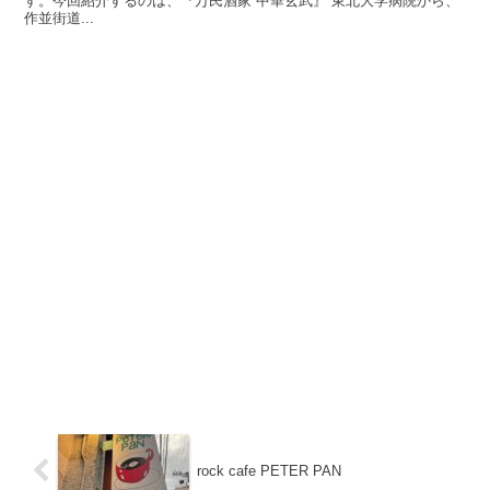
す。今回紹介するのは、『万民酒家 中華玄武』 東北大学病院から、
作並街道...
rock cafe PETER PAN