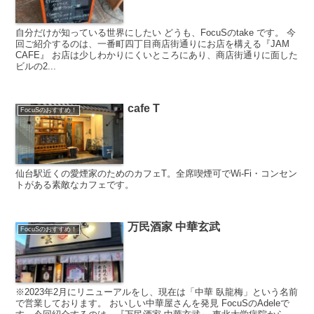
自分だけが知っている世界にしたい どうも、FocuSのtake です。 今
回ご紹介するのは、一番町四丁目商店街通りにお店を構える『JAM
CAFE』 お店は少しわかりにくいところにあり、商店街通りに面した
ビルの2...
cafe T
FocuSのおすすめ！
仙台駅近くの愛煙家のためのカフェT。全席喫煙可でWi-Fi・コンセン
トがある素敵なカフェです。
万民酒家 中華玄武
FocuSのおすすめ！
※2023年2月にリニューアルをし、現在は「中華 臥龍梅」という名前
で営業しております。 おいしい中華屋さんを発見 FocuSのAdeleで